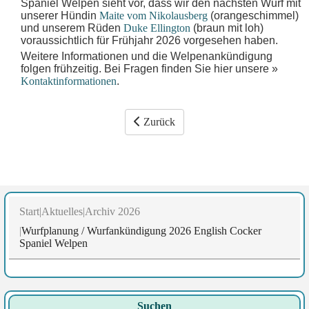
Spaniel Welpen sieht vor, dass wir den nächsten Wurf mit
unserer Hündin
Maite vom Nikolausberg
(orangeschimmel)
und unserem Rüden
Duke Ellington
(braun mit loh)
voraussichtlich für Frühjahr 2026 vorgesehen haben.
Weitere Informationen und die Welpenankündigung
folgen frühzeitig. Bei Fragen finden Sie hier unsere »
Kontaktinformationen
.
Vorheriger Beitrag: English Cocker Sp
Zurück
Start
Aktuelles
Archiv 2026
Wurfplanung / Wurfankündigung 2026 English Cocker
Spaniel Welpen
Suchen